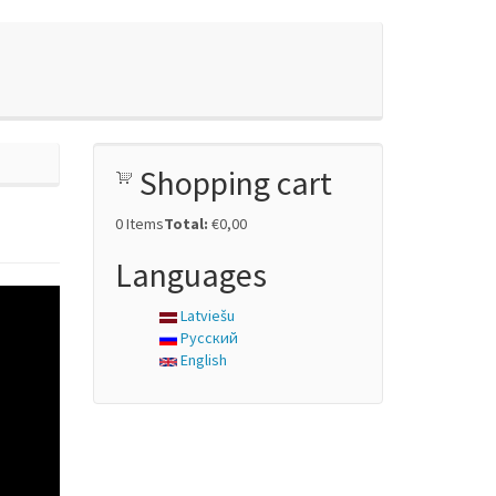
Shopping cart
0
Items
Total:
€0,00
Languages
Latviešu
Русский
English