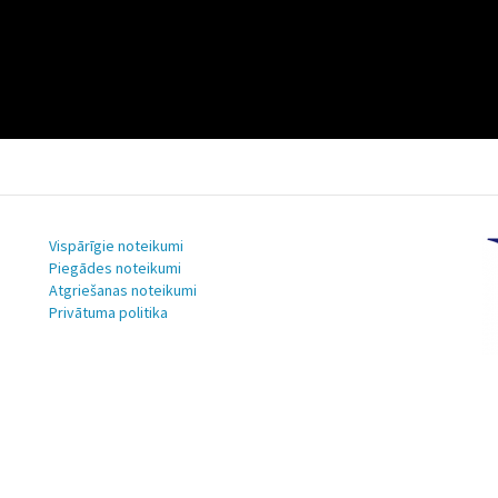
Vispārīgie noteikumi
Piegādes noteikumi
Atgriešanas noteikumi
Privātuma politika