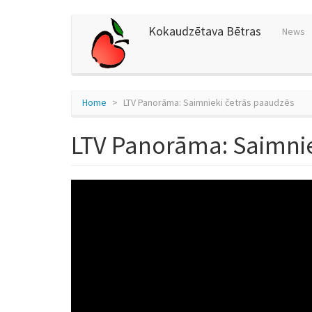
Skip
Kokaudzētava Bētras
News
to
main
content
Home
LTV Panorāma: Saimnieki četrās paaudzēs
LTV Panorāma: Saimnie