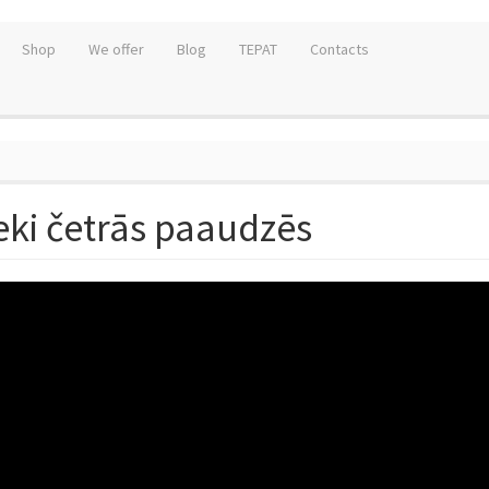
Shop
We offer
Blog
TEPAT
Contacts
ki četrās paaudzēs