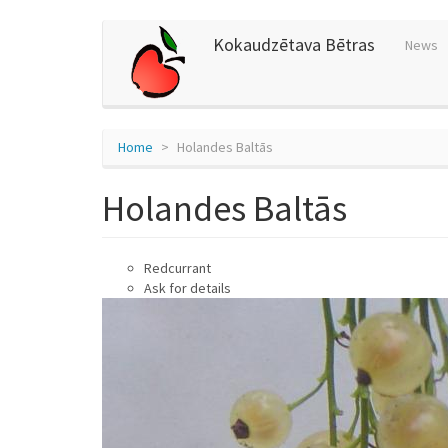
Skip
Kokaudzētava Bētras
News
to
main
content
Home
Holandes Baltās
Holandes Baltās
Redcurrant
Ask for details