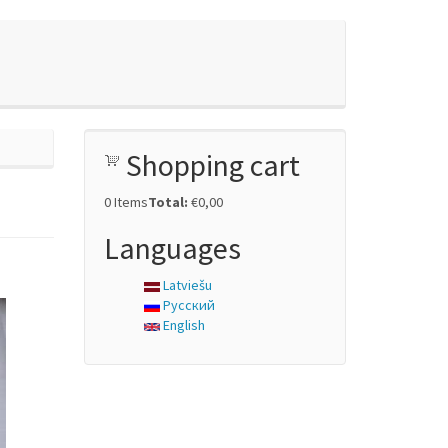
Shopping cart
0
Items
Total:
€0,00
Languages
Latviešu
Русский
English