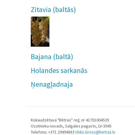
Zitavia (baltās)
Bajana (baltā)
Holandes sarkanās
Ņenagļadnaja
Kokaudzētava "Bētras" reģ. nr 41701004535
Ozolnieku novads, Salgales pagasts, LV-3045
Telefons: +371 29494883
Uldis.Gross@betras.lv