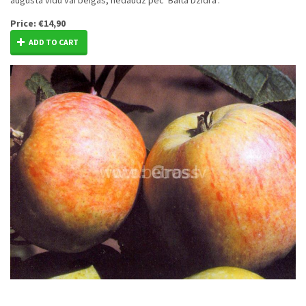
augusta vidū vai beigās, nedaudz pēc ‘Baltā Dzidrā’.
Price:
€14,90
ADD TO CART