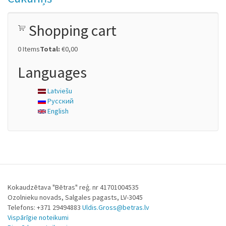
Shopping cart
0
Items
Total:
€0,00
Languages
Latviešu
Русский
English
Kokaudzētava "Bētras" reģ. nr 41701004535
Ozolnieku novads, Salgales pagasts, LV-3045
Telefons: +371 29494883
Uldis.Gross@betras.lv
Vispārīgie noteikumi