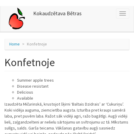
Skip
Kokaudzētava Bētras
Toggl
to
naviga
main
content
Home
Konfetnoje
Konfetnoje
Summer apple trees
Disease resistant
Delicious
Available
Izaudzēta Mičurinskā, krustojot šķirni ‘Baltais Dzidrais’ ar ‘Cukuriņu’.
Koki vidēja auguma, ziemcietība augsta. Izturība pret kraupi samērā
laba, pret puvēm laba. Ražot sāk vidēji agri, ražo bagātīgi. Augļi vidēji
lieli, zaļgandzelteni ar nelielu sārtojumu un svītrojumu uz tā. Mīkstums
sulīgs, salds. Garša teicama. Vākšanas gatavību augļi sasniedz