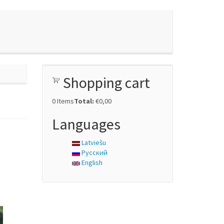
Shopping cart
0
Items
Total:
€0,00
Languages
Latviešu
Русский
English