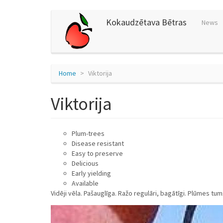
Skip
Kokaudzētava Bētras
News
to
main
content
Home
Viktorija
Viktorija
Plum-trees
Disease resistant
Easy to preserve
Delicious
Early yielding
Available
Vidēji vēla. Pašauglīga. Ražo regulāri, bagātīgi. Plūmes tum