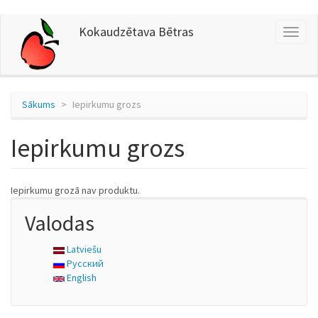
Pārlekt
Kokaudzētava Bētras
Toggl
uz
naviga
galveno
saturu
Sākums
Iepirkumu grozs
Iepirkumu grozs
Iepirkumu grozā nav produktu.
Valodas
Latviešu
Русский
English