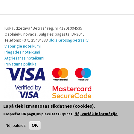
Kokaudzētava "Bētras" reģ. nr 41701004535
Ozolnieku novads, Salgales pagasts, LV-3045
Telefons: +371 29494883
Uldis.Gross@betras.lv
Vispārīgie noteikumi
Piegādes noteikumi
Atgriešanas noteikumi
Privātuma politika
Lapā tiek izmantotas sīkdatnes (cookies).
Nē, variāk informācija
Nospiežot OK pogu jūs piekrītat turpināt.
Nē, paldies
OK