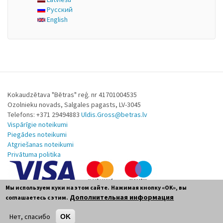
Русский
English
Kokaudzētava "Bētras" reģ. nr 41701004535
Ozolnieku novads, Salgales pagasts, LV-3045
Telefons: +371 29494883
Uldis.Gross@betras.lv
Vispārīgie noteikumi
Piegādes noteikumi
Atgriešanas noteikumi
Privātuma politika
Мы используем куки на этом сайте.
Нажимая кнопку «OK», вы
Дополнительная информация
соглашаетесь с этим.
Нет, спасибо
OK