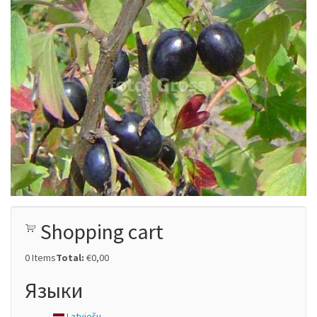
Shopping cart
0
Items
Total:
€0,00
Языки
Latviešu