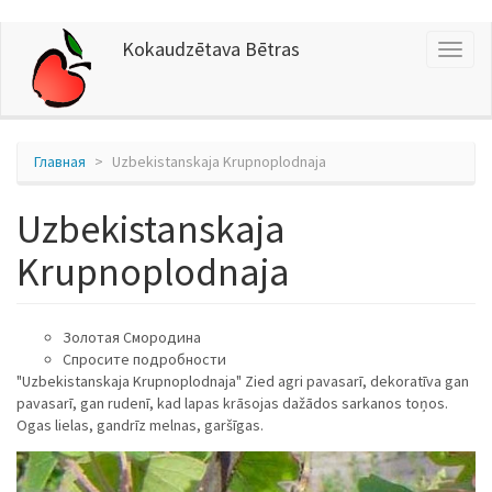
Перейти
Kokaudzētava Bētras
Toggl
к
naviga
основному
содержанию
Главная
Uzbekistanskaja Krupnoplodnaja
Uzbekistanskaja
Krupnoplodnaja
Золотая Cмородина
Спросите подробности
"Uzbekistanskaja Krupnoplodnaja" Zied agri pavasarī, dekoratīva gan
pavasarī, gan rudenī, kad lapas krāsojas dažādos sarkanos toņos.
Ogas lielas, gandrīz melnas, garšīgas.