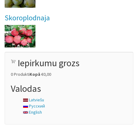
Skoroplodnaja
Iepirkumu grozs
0
Produkti
Kopā
€0,00
Valodas
Latviešu
Русский
English