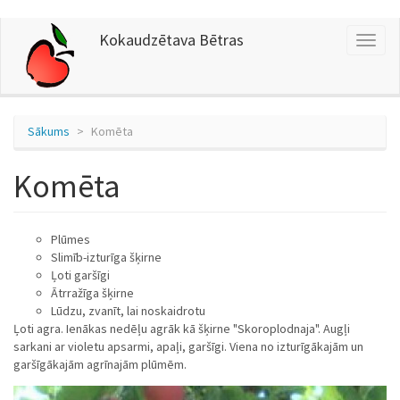
Pārlekt
Kokaudzētava Bētras
Toggl
uz
naviga
galveno
saturu
Sākums
Komēta
Komēta
Plūmes
Slimīb-izturīga šķirne
Ļoti garšīgi
Ātrražīga šķirne
Lūdzu, zvanīt, lai noskaidrotu
Ļoti agra. Ienākas nedēļu agrāk kā šķirne "Skoroplodnaja". Augļi
sarkani ar violetu apsarmi, apaļi, garšīgi. Viena no izturīgākajām un
garšīgākajām agrīnajām plūmēm.