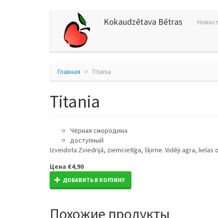
Перейти
Kokaudzētava Bētras
Hовос
к
основному
содержанию
Главная
Titania
Titania
Чёрная смородина
доступный
Izveidota Zviedrijā, ziemcietīga, šķirne. Vidēji agra, lielas
Цена
€4,90
ДОБАВИТЬ В КОРЗИНУ
Похожие продукты