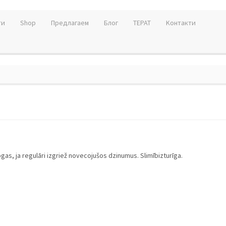
ти
Shop
Предлагаем
Блог
TEPAT
Kонтакти
 ogas, ja regulāri izgriež novecojušos dzinumus. Slimībizturīga.