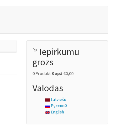
Iepirkumu
grozs
0
Produkti
Kopā
€0,00
Valodas
Latviešu
Русский
English