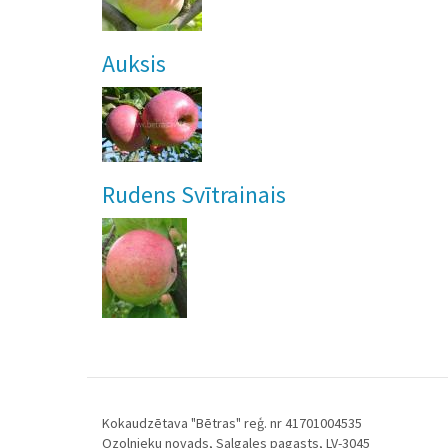
Auksis
Rudens Svītrainais
Kokaudzētava "Bētras" reģ. nr 41701004535
Ozolnieku novads, Salgales pagasts, LV-3045