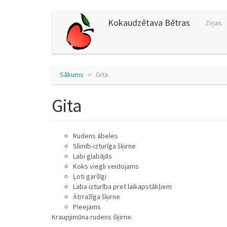
Pārlekt
Kokaudzētava Bētras
Ziņas
uz
galveno
saturu
Sākums
Gita
Gita
Rudens ābeles
Slimīb-izturīga šķirne
Labi glabājās
Koks viegli veidojams
Ļoti garšīgi
Laba izturība pret laikapstākļiem
Ātrražīga šķirne
Pieejams
Kraupjimūna rudens šķirne.