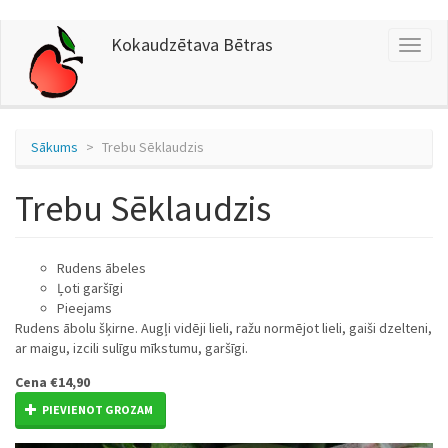
Pārlekt
Kokaudzētava Bētras
Toggl
uz
naviga
galveno
saturu
Sākums
Trebu Sēklaudzis
Trebu Sēklaudzis
Rudens ābeles
Ļoti garšīgi
Pieejams
Rudens ābolu šķirne. Augļi vidēji lieli, ražu normējot lieli, gaiši dzelteni,
ar maigu, izcili sulīgu mīkstumu, garšīgi.
Cena
€14,90
PIEVIENOT GROZAM