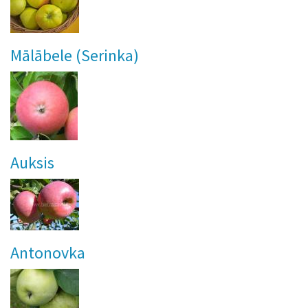
Mālābele (Serinka)
Auksis
Antonovka