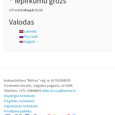
Iepirkumu grozs
0
Produkti
Kopā
€0,00
Valodas
Latviešu
Русский
English
Kokaudzētava "Bētras" reģ. nr 41701004535
Ozolnieku novads, Salgales pagasts, LV-3045
Telefons: +371 29494883
Uldis.Gross@betras.lv
Vispārīgie noteikumi
Piegādes noteikumi
Atgriešanas noteikumi
Privātuma politika