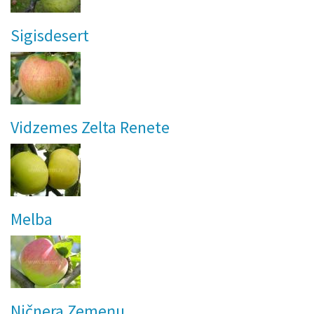
Sigisdesert
Vidzemes Zelta Renete
Melba
Ničnera Zemeņu